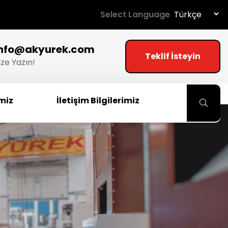
Select Language
info@akyurek.com
Teklif İsteyin
ize Yazın!
imiz
İletişim Bilgilerimiz