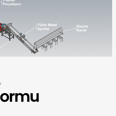
n
 Formu