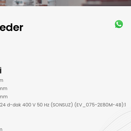
eder
İ
m
 mm
 mm
 24 d-dak 400 V 50 Hz (SONSUZ) (EV_075-2E80M-4B):1
m