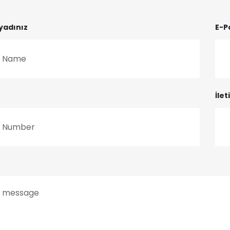
yadınız
E-P
İle