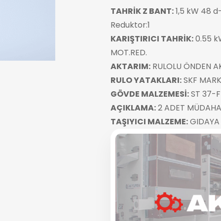
TAHRİK Z BANT:
1,5 kW 48 d
Reduktor:1
KARIŞTIRICI TAHRİK:
0.55 k
MOT.RED.
AKTARIM:
RULOLU ÖNDEN A
RULO YATAKLARI:
SKF MARKA
GÖVDE MALZEMESİ:
ST 37-F
AÇIKLAMA:
2 ADET MÜDAHA
TAŞIYICI MALZEME:
GIDAYA