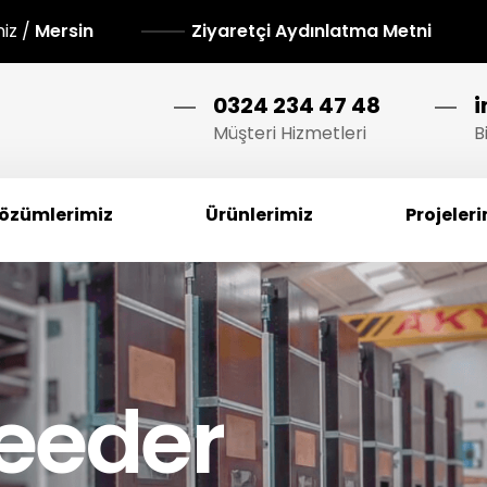
niz /
Mersin
Ziyaretçi Aydınlatma Metni
0324 234 47 48
Müşteri Hizmetleri
B
özümlerimiz
Ürünlerimiz
Projeler
eeder