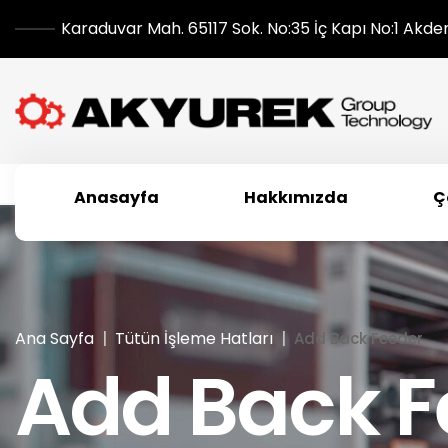
Karaduvar Mah. 65117 Sok. No:35 İç Kapı No:1 Akde
Anasayfa
Hakkımızda
Ç
Ana Sayfa
Tütün İşleme Hatları
Add Back Feeder
Add Back F