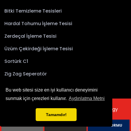
Bitki Temizleme Tesisleri
Hardal Tohumu İşleme Tesisi
Zerdeçal İşleme Tesisi
Üzüm Çekirdeği İşleme Tesisi
Sortürk C1
Zig Zag Seperatör
Bu web sitesi size en iyi kullanıcı deneyimini
sunmak için çerezleri kullanır.
Aydınlatma Metni
2025 © Copyright Akyürek Group Technology
Tamamdır!
English
Русский
български
العربية
TELEFON
WHATSAPP
TEKLİF FORMU