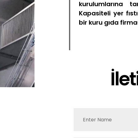
kurulumlarına 
Kapasiteli yer fıs
bir kuru gıda fir
İle