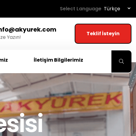
Select Language
info@akyurek.com
Teklif İsteyin
ize Yazın!
imiz
İletişim Bilgilerimiz
sisi