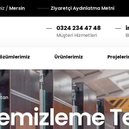
niz /
Mersin
Ziyaretçi Aydınlatma Metni
0324 234 47 48
Müşteri Hizmetleri
B
özümlerimiz
Ürünlerimiz
Projeler
stan
 Temizleme Te