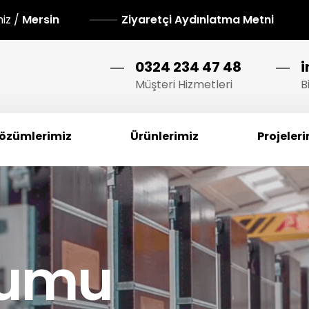
niz /
Mersin
Ziyaretçi Aydınlatma Metni
0324 234 47 48
Müşteri Hizmetleri
B
özümlerimiz
Ürünlerimiz
Projeler
humu