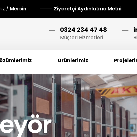
niz /
Mersin
Ziyaretçi Aydınlatma Metni
0324 234 47 48
Müşteri Hizmetleri
B
özümlerimiz
Ürünlerimiz
Projeler
veyör