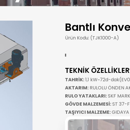
Bantlı Konv
Ürün Kodu: (TJK1000-A)
TEKNİK ÖZELLİKLER
TAHRİK:
1,1 kW~72d-dak(EV0
AKTARIM:
RULOLU ÖNDEN A
RULO YATAKLARI:
SKF MARKA
GÖVDE MALZEMESİ:
ST 37-F
TAŞIYICI MALZEME:
GIDAYA 