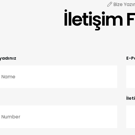
Bize Yazı
İletişim
yadınız
E-P
İle