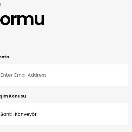
n
 Formu
osta
tişim Konusu