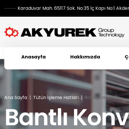
Karaduvar Mah. 65117 Sok. No:35 İç Kapı No:1 Akde
Anasayfa
Hakkımızda
Ç
Ana Sayfa
Tütün İşleme Hatları
Bantlı Konveyör
Bantlı Kon