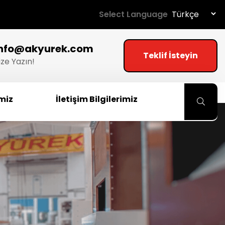
Select Language
info@akyurek.com
Teklif İsteyin
ize Yazın!
imiz
İletişim Bilgilerimiz