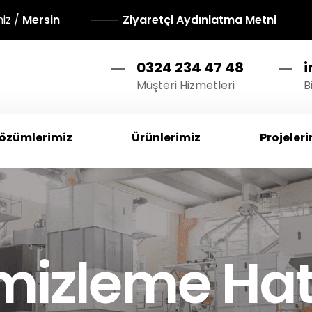
niz /
Mersin
Ziyaretçi Aydınlatma Metni
0324 234 47 48
Müşteri Hizmetleri
B
özümlerimiz
Ürünlerimiz
Projeler
izleme Hat