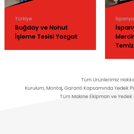
Türkiye
İspanya
Buğday ve Nohut
İspan
İşleme Tesisi Yozgat
Merci
Temi
Tüm Ürünlerimiz Hakkınd
Kurulum, Montaj, Garanti Kapsamında Yedek Parça
Tüm Makine Ekipman ve Yedek Pa