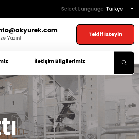
Select Language
info@akyurek.com
Teklif İsteyin
ize Yazın!
imiz
İletişim Bilgilerimiz
tı