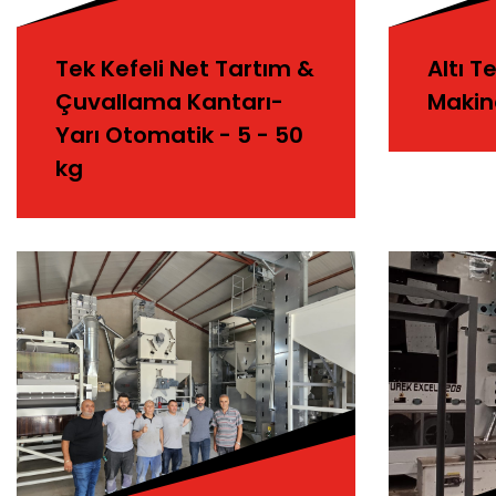
Tek Kefeli Net Tartım &
Altı 
Çuvallama Kantarı-
Makin
Yarı Otomatik - 5 - 50
kg