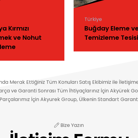
Türkiye
ya Kırmızı
Buğday Eleme v
mek ve Nohut
Temizleme Tesis
zleme
a Merak Ettiğiniz Tüm Konuları Satış Ekibimiz ile İletişime
 ve Garanti Sonrası Tüm İhtiyaçlarınız İçin Akyürek Gorup 
rçalarımız İçin Akyurek Group, Ülkenin Standart Garanti
Bize Yazın