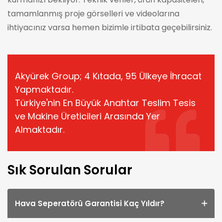
tamamlanmış proje görselleri ve videolarına
ihtiyacınız varsa hemen bizimle irtibata geçebilirsiniz.
Akyürek Group; 4 Kıtada, 95 Ülkeye İhracat
Yapmaktadır.
Türkiye'nin En Büyük Anahtar Teslim Tesis
ve Makine Üreticileri Arasında Yer
Almaktadır.
Sık Sorulan Sorular
Hava Seperatörü Garantisi Kaç Yıldır?