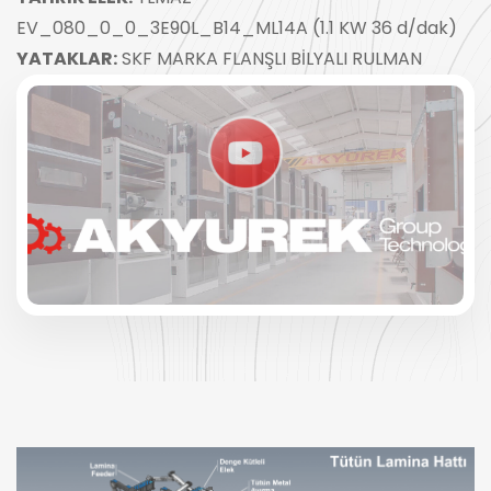
EV_080_0_0_3E90L_B14_ML14A (1.1 KW 36 d/dak)
YATAKLAR:
SKF MARKA FLANŞLI BİLYALI RULMAN