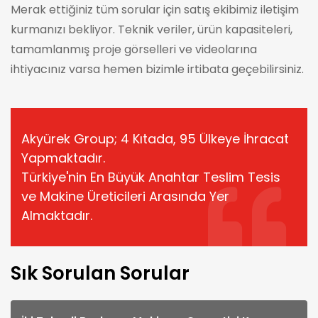
Merak ettiğiniz tüm sorular için satış ekibimiz iletişim
kurmanızı bekliyor. Teknik veriler, ürün kapasiteleri,
tamamlanmış proje görselleri ve videolarına
ihtiyacınız varsa hemen bizimle irtibata geçebilirsiniz.
Akyürek Group; 4 Kıtada, 95 Ülkeye İhracat
Yapmaktadır.
Türkiye'nin En Büyük Anahtar Teslim Tesis
ve Makine Üreticileri Arasında Yer
Almaktadır.
Sık Sorulan Sorular