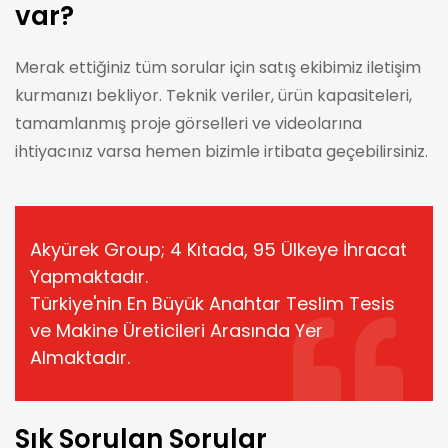
var?
Merak ettiğiniz tüm sorular için satış ekibimiz iletişim
kurmanızı bekliyor. Teknik veriler, ürün kapasiteleri,
tamamlanmış proje görselleri ve videolarına
ihtiyacınız varsa hemen bizimle irtibata geçebilirsiniz.
Akyürek Group; 4 Kıtada, 95 Ülkeye İhracat
Yapmaktadır.
Türkiye'nin En Büyük Anahtar Teslim Tesis
ve Makine Üreticileri Arasında Yer
Almaktadır.
Sık Sorulan Sorular