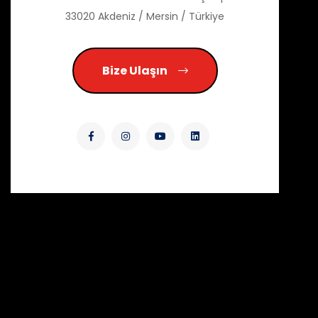
33020 Akdeniz / Mersin / Türkiye
Bize Ulaşın