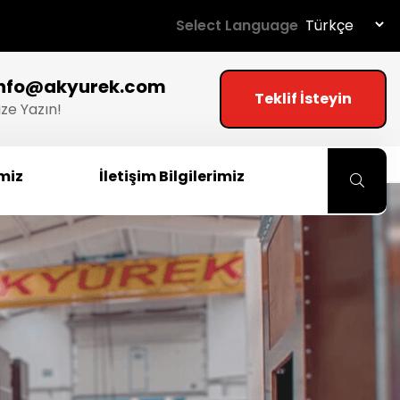
Select Language
info@akyurek.com
Teklif İsteyin
ize Yazın!
imiz
İletişim Bilgilerimiz