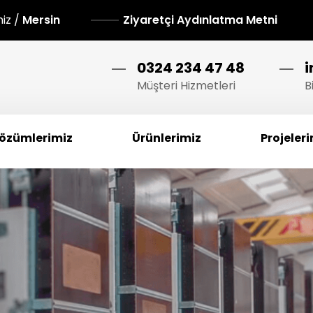
niz /
Mersin
Ziyaretçi Aydınlatma Metni
0324 234 47 48
Müşteri Hizmetleri
B
özümlerimiz
Ürünlerimiz
Projeler